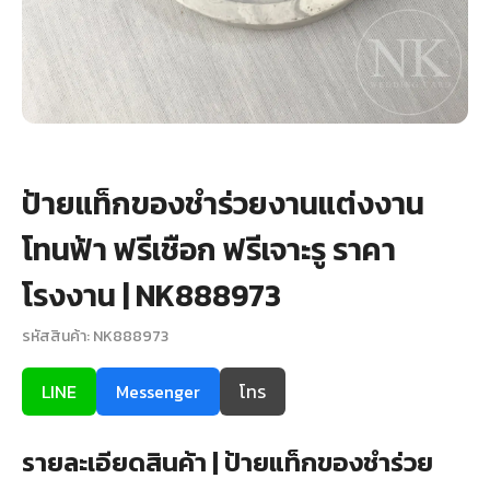
+
รับพิมพ์หน้าซอง
Wax Seal Sticker | สติกเกอร์ตราครั่งปิดซอง
การ์ดแต่งงานออนไลน์
รีวิว
ป้ายแท็กของชำร่วยงานแต่งงาน
โทนฟ้า ฟรีเชือก ฟรีเจาะรู ราคา
เกี่ยวกับเรา
โรงงาน | NK888973
บทความ
รหัสสินค้า: NK888973
LINE
Messenger
โทร
รายละเอียดสินค้า | ป้ายแท็กของชำร่วย