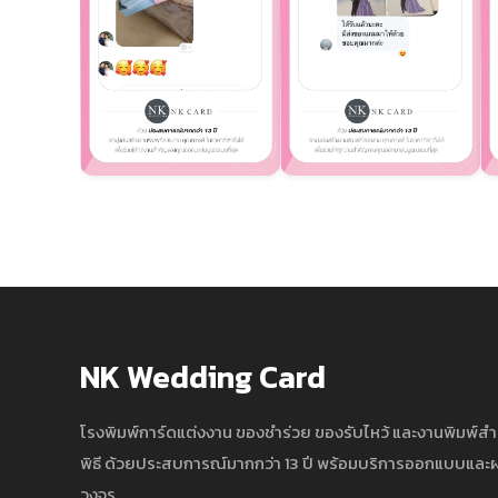
NK Wedding Card
โรงพิมพ์การ์ดแต่งงาน ของชำร่วย ของรับไหว้ และงานพิมพ์ส
พิธี ด้วยประสบการณ์มากกว่า 13 ปี พร้อมบริการออกแบบแล
วงจร