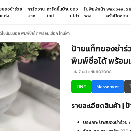
ายของชำร่วย
การ์ดงาน
การ์ดขึ้นบ้าน
ซอง
รับพิมพ์หน้า
Wax Seal Sti
นแต่ง
บวช
ใหม่
เปล่า
ซอง
ครั่งปิดซอง
ซน์มินิมอล พิมพ์ชื่อได้ พร้อมเชือก โทนฟ้า
ป้ายแท็กของชำร่ว
พิมพ์ชื่อได้ พร้
รหัสสินค้า: NK603008
LINE
Messenger
รายละเอียดสินค้า |
ประเภท: ป้ายของชำร่วย / 