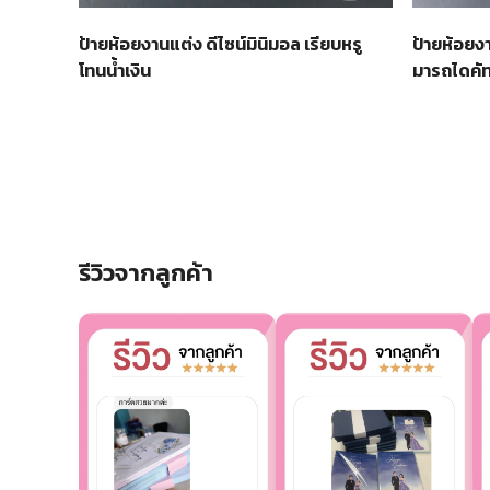
ป้ายห้อยงานแต่ง ดีไซน์มินิมอล เรียบหรู
ป้ายห้อยงา
โทนน้ำเงิน
มารถไดคั
รีวิวจากลูกค้า