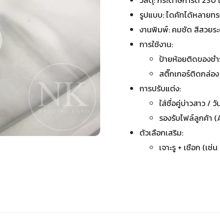
วัสดุ: กระดาษการ์ด 230 
รูปแบบ: ไดคัทได้หลายทรง
งานพิมพ์: คมชัด สีสวยร
การใช้งาน:
ป้ายห้อยติดของชำ
สติ๊กเกอร์ติดกล่อ
การปรับแต่ง:
ใส่ชื่อคู่บ่าวสาว / ว
รองรับไฟล์ลูกค้า (
ตัวเลือกเสริม:
เจาะรู + เชือก (เช่