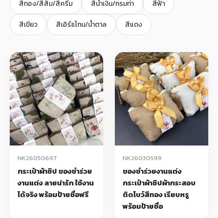
สีทอง/สีส้ม/สีครีม
สีน้ำเงิน/กรมท่า
สีฟ้า
+
รับพิมพ์หน้าซอง
สีเขียว
สีเอิร์ธโทน/น้ำตาล
สีแดง
Wax Seal Sticker | สติกเกอร์ตราครั่งปิดซอง
การ์ดแต่งงานออนไลน์
รีวิว
เกี่ยวกับเรา
บทความ
NK26050697
NK26030599
กระเป๋าผ้าซิป ของชำร่วย
ของชำร่วยงานแต่ง
งานแต่ง ลายน่ารัก ใช้งาน
กระเป๋าผ้าซิปผ้ากระสอบ
ได้จริง พร้อมป้ายชื่อฟรี
ติดโบว์สีทอง เรียบหรู
พร้อมป้ายชื่อ