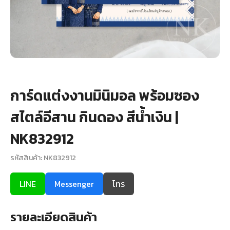
+
รับพิมพ์หน้าซอง
Wax Seal Sticker | สติกเกอร์ตราครั่งปิดซอง
การ์ดแต่งงานออนไลน์
รีวิว
การ์ดแต่งงานมินิมอล พร้อมซอง
สไตล์อีสาน กินดอง สีน้ำเงิน |
เกี่ยวกับเรา
NK832912
บทความ
รหัสสินค้า: NK832912
LINE
Messenger
โทร
รายละเอียดสินค้า