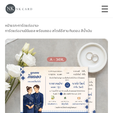
+
การ์ดแต่งงาน
หน้าแรก
›
การ์ดแต่งงาน
›
การ์ดแต่งงานมินิมอล พร้อมซอง สไตล์อีสาน กินดอง สีน้ำเงิน
+
ของชำร่วยงานแต่ง
+
ของรับไหว้
+
ป้ายของชำร่วยงานแต่ง
การ์ดงานบวช
การ์ดขึ้นบ้านใหม่
ซองเปล่า