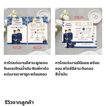
การ์ดแต่งงานอีสาน ผูกแขน
การ์ดแต่งงานมินิมอล พร้อม
กินดองโทนน้ำเงิน พิมพ์การ์ด
ซอง สไตล์อีสาน กินดอง
แต่งงานราคาถูก พร้อมซอง
สีน้ำเงิน
รีวิวจากลูกค้า