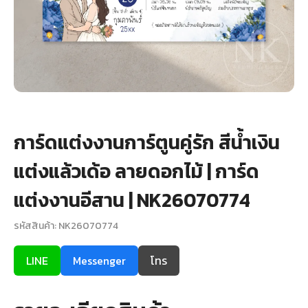
+
รับพิมพ์หน้าซอง
Wax Seal Sticker | สติกเกอร์ตราครั่งปิดซอง
การ์ดแต่งงานออนไลน์
รีวิว
การ์ดแต่งงานการ์ตูนคู่รัก สีน้ำเงิน
เกี่ยวกับเรา
แต่งแล้วเด้อ ลายดอกไม้ | การ์ด
บทความ
แต่งงานอีสาน | NK26070774
รหัสสินค้า: NK26070774
LINE
Messenger
โทร