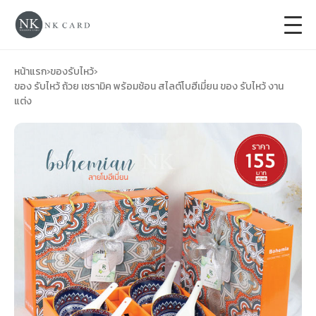
+
การ์ดแต่งงาน
หน้าแรก
›
ของรับไหว้
›
ของ รับไหว้ ถ้วย เซรามิค พร้อมช้อน สไลต์โบฮีเมี่ยน ของ รับไหว้ งาน
แต่ง
+
ของชำร่วยงานแต่ง
+
ของรับไหว้
+
ป้ายของชำร่วยงานแต่ง
การ์ดงานบวช
การ์ดขึ้นบ้านใหม่
ซองเปล่า