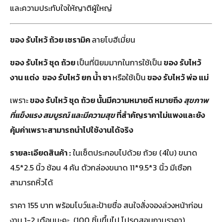
และความประทับใจให้ญาติผู้ใหญ่
ของ รับไหว้ ถ้วย เซรามิค
ลายโบฮีเมี่ยน
ของ รับไหว้ ชุด ถ้วย
เป็นที่นิยมมากในการใช้เป็น
ของ รับไหว้
งาน แต่ง ของ รับไหว้ ยก น้ำ ชา
หรือใช้เป็น
ของ รับไหว้ พ่อ แม่
เพราะ
ของ รับไหว้ ชุด ถ้วย นั้นมีความหมายดี หมายถึง
สุขภาพ
ที่แข็งแรง สมบูรณ์ และมีความสุข
ที่สำคัญราคาไม่แพงและยัง
คุ้มค่าเพราะสามารถนำไปใช้งานได้จริง
รายละเอียดสินค้า :
ในเซ็ตประกอบไปด้วย ถ้วย (4ใบ) ขนาด
4.5*2.5 นิ้ว ช้อน 4 คัน ตัวกล่องขนาด 11*9.5*3 นิ้ว มีเชือก
สามารถหิ้วได้
ราคา 155 บาท
พร้อมโบว์และป้ายชื่อ สนใจสั่งจองล่วงหน้าก่อน
งาน 1-2 เดือนนะคะ (100 ชิ้นขึ้นไป โปรดสอบถามราคา)