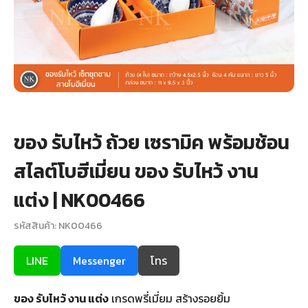
+
รับพิมพ์หน้าซอง
Wax Seal Sticker | สติกเกอร์ตราครั่งปิดซอง
การ์ดแต่งงานออนไลน์
รีวิว
ของ รับไหว้ ถ้วย เซรามิค พร้อมช้อน
เกี่ยวกับเรา
สไลต์โบฮีเมี่ยน ของ รับไหว้ งาน
บทความ
แต่ง | NK00466
รหัสสินค้า: NK00466
LINE
Messenger
โทร
ของ รับไหว้ งาน แต่ง
เกรดพรี่เมี่ยม สร้างรอยยิ้ม