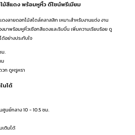
สีแดง พร้อมหูหิ้ว ดีไซน์พรีเมียม
นสีแดงลายดอกไม้สไตล์คลาสสิก เหมาะสำหรับงานแต่ง งาน
มาพร้อมหูหิ้วเชือกสีแดงและริบบิ้น เพิ่มความเรียบร้อย ดู
ได้อย่างประทับใจ
ซม.
ียม
ะดวก ดูหรูหรา
ในได้
นศูนย์กลาง 10 - 10.5 ซม.
มเติมได้