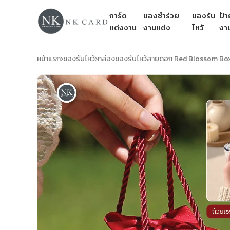
การ์ด
ของชำร่วย
ของรับ
ป้
แต่งงาน
งานแต่ง
ไหว้
งา
หน้าแรก
›
ของรับไหว้
›
กล่องของรับไหว้ลายดอก Red Blossom Box ขนา