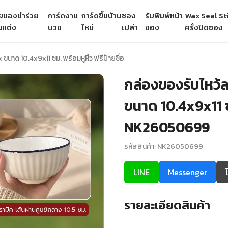
ายของชำร่วย
การ์ดงาน
การ์ดขึ้นบ้าน
ซอง
รับพิมพ์หน้า
Wax Seal Sti
นแต่ง
บวช
ใหม่
เปล่า
ซอง
ครั่งปิดซอง
ด 10.4x9x11 ซม. พร้อมหูหิ้ว ฟรีป้ายชื่อ
กล่องของรับไหว
ขนาด 10.4x9x11 ซม.
NK26050699
รหัสสินค้า: NK26050699
LINE
Messenger
รายละเอียดสินค้า