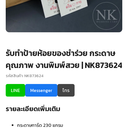
+
รับพิมพ์หน้าซอง
Wax Seal Sticker | สติกเกอร์ตราครั่งปิดซอง
การ์ดแต่งงานออนไลน์
รีวิว
รับทำป้ายห้อยของชำร่วย กระดาษ
คุณภาพ งานพิมพ์สวย | NK873624
เกี่ยวกับเรา
รหัสสินค้า: NK873624
บทความ
LINE
Messenger
โทร
รายละเอียดเพิ่มเติม
กระดาษการ์ด 230 แกรม