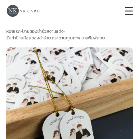
+
การ์ดแต่งงาน
หน้าแรก
›
ป้ายของชำร่วยงานแต่ง
›
รับทำป้ายห้อยของชำร่วย กระดาษคุณภาพ งานพิมพ์สวย
+
ของชำร่วยงานแต่ง
+
ของรับไหว้
+
ป้ายของชำร่วยงานแต่ง
การ์ดงานบวช
การ์ดขึ้นบ้านใหม่
ซองเปล่า