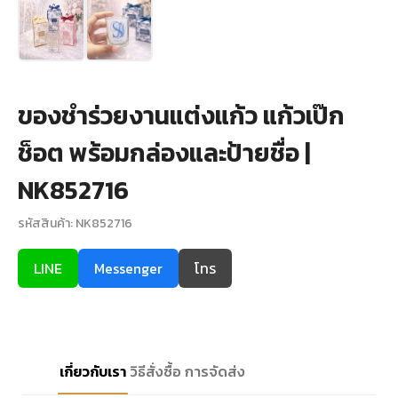
+
รับพิมพ์หน้าซอง
Wax Seal Sticker | สติกเกอร์ตราครั่งปิดซอง
ของชำร่วยงานแต่งแก้ว แก้วเป๊ก
การ์ดแต่งงานออนไลน์
ช็อต พร้อมกล่องและป้ายชื่อ |
รีวิว
NK852716
เกี่ยวกับเรา
รหัสสินค้า: NK852716
บทความ
LINE
Messenger
โทร
เกี่ยวกับเรา
วิธีสั่งซื้อ
การจัดส่ง