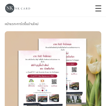
+
การ์ดแต่งงาน
หน้าแรก
›
การ์ดขึ้นบ้านใหม่
+
ของชำร่วยงานแต่ง
+
ของรับไหว้
+
ป้ายของชำร่วยงานแต่ง
การ์ดงานบวช
การ์ดขึ้นบ้านใหม่
ซองเปล่า