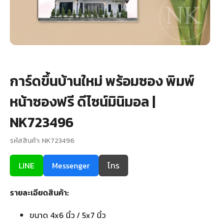
+
รับพิมพ์หน้าซอง
Wax Seal Sticker | สติกเกอร์ตราครั่งปิดซอง
การ์ดแต่งงานออนไลน์
การ์ดขึ้นบ้านใหม่ พร้อมซอง พิมพ์
รีวิว
หน้าซองฟรี ดีไซน์มินิมอล |
เกี่ยวกับเรา
NK723496
บทความ
รหัสสินค้า: NK723496
LINE
Messenger
โทร
รายละเอียดสินค้า:
ขนาด 4x6 นิ้ว / 5x7 นิ้ว