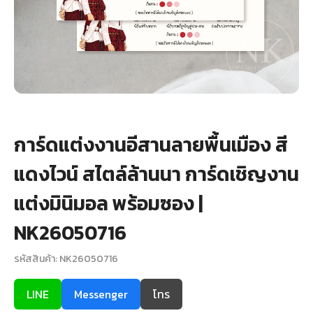
+
รับพิมพ์หน้าซอง
Wax Seal Sticker | สติกเกอร์ตราครั่งปิดซอง
การ์ดแต่งงานออนไลน์
รีวิว
การ์ดแต่งงานอีสานลายพื้นเมือง สี
เกี่ยวกับเรา
แดงไวน์ สไตล์ล้านนา การ์ดเชิญงาน
บทความ
แต่งมินิมอล พร้อมซอง |
NK26050716
รหัสสินค้า: NK26050716
LINE
Messenger
โทร