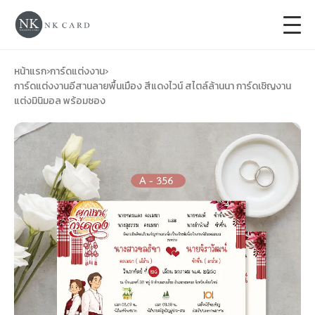
+
การ์ดแต่งงาน
หน้าแรก
›
การ์ดแต่งงาน
›
การ์ดแต่งงานอีสานลายพื้นเมือง สีแดงไวน์ สไตล์ล้านนา การ์ดเชิญงาน
แต่งมินิมอล พร้อมซอง
+
ของชำร่วยงานแต่ง
+
ของรับไหว้
+
ป้ายของชำร่วยงานแต่ง
การ์ดงานบวช
การ์ดขึ้นบ้านใหม่
ซองเปล่า