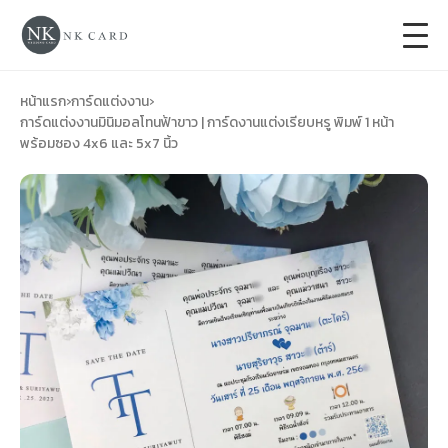
+
การ์ดแต่งงาน
หน้าแรก
›
การ์ดแต่งงาน
›
การ์ดแต่งงานมินิมอลโทนฟ้าขาว | การ์ดงานแต่งเรียบหรู พิมพ์ 1 หน้า
พร้อมซอง 4x6 และ 5x7 นิ้ว
+
ของชำร่วยงานแต่ง
+
ของรับไหว้
+
ป้ายของชำร่วยงานแต่ง
การ์ดงานบวช
การ์ดขึ้นบ้านใหม่
ซองเปล่า