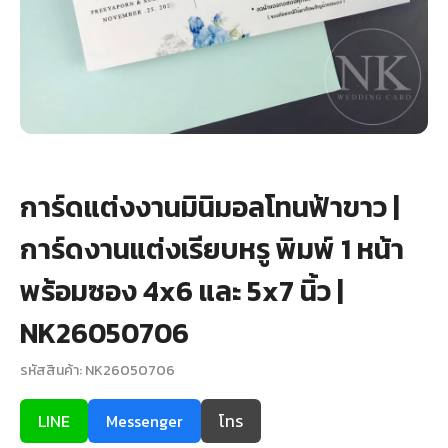
+
รับพิมพ์หน้าซอง
Wax Seal Sticker | สติกเกอร์ตราครั่งปิดซอง
การ์ดแต่งงานออนไลน์
รีวิว
การ์ดแต่งงานมินิมอลโทนฟ้าขาว |
เกี่ยวกับเรา
การ์ดงานแต่งเรียบหรู พิมพ์ 1 หน้า
บทความ
พร้อมซอง 4x6 และ 5x7 นิ้ว |
NK26050706
รหัสสินค้า: NK26050706
LINE
Messenger
โทร