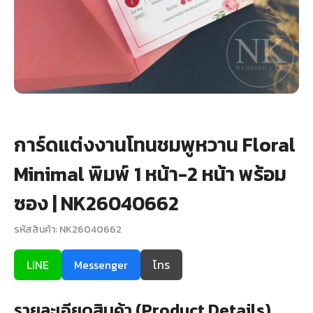
+
รับพิมพ์หน้าซอง
Wax Seal Sticker | สติกเกอร์ตราครั่งปิดซอง
การ์ดแต่งงานออนไลน์
รีวิว
การ์ดแต่งงานโทนชมพูหวาน Floral
เกี่ยวกับเรา
Minimal พิมพ์ 1 หน้า-2 หน้า พร้อม
บทความ
ซอง | NK26040662
รหัสสินค้า: NK26040662
LINE
Messenger
โทร
รายละเอียดสินค้า (Product Details)