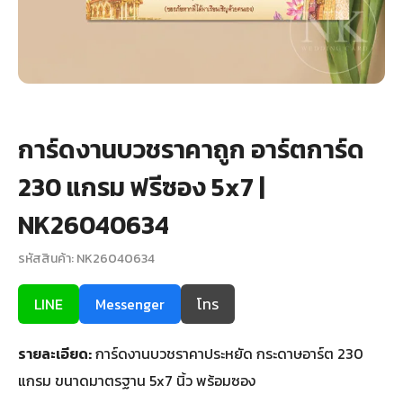
+
รับพิมพ์หน้าซอง
Wax Seal Sticker | สติกเกอร์ตราครั่งปิดซอง
การ์ดแต่งงานออนไลน์
การ์ดงานบวชราคาถูก อาร์ตการ์ด
รีวิว
230 แกรม ฟรีซอง 5x7 |
เกี่ยวกับเรา
NK26040634
บทความ
รหัสสินค้า: NK26040634
LINE
Messenger
โทร
รายละเอียด:
การ์ดงานบวชราคาประหยัด กระดาษอาร์ต 230
แกรม ขนาดมาตรฐาน 5x7 นิ้ว พร้อมซอง