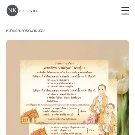
+
การ์ดแต่งงาน
หน้าแรก
›
การ์ดงานบวช
+
ของชำร่วยงานแต่ง
+
ของรับไหว้
+
ป้ายของชำร่วยงานแต่ง
การ์ดงานบวช
การ์ดขึ้นบ้านใหม่
ซองเปล่า