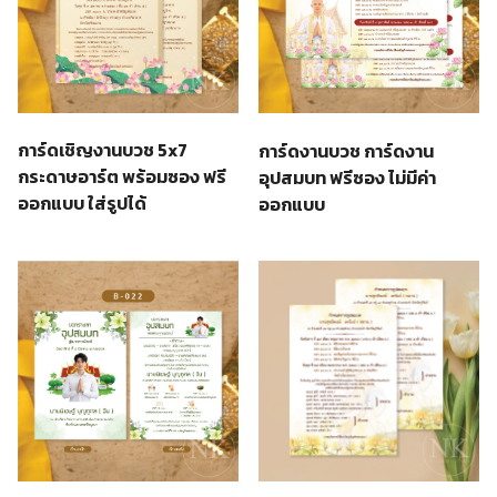
การ์ดเชิญงานบวช 5x7
การ์ดงานบวช การ์ดงาน
กระดาษอาร์ต พร้อมซอง ฟรี
อุปสมบท ฟรีซอง ไม่มีค่า
ออกแบบ ใส่รูปได้
ออกแบบ