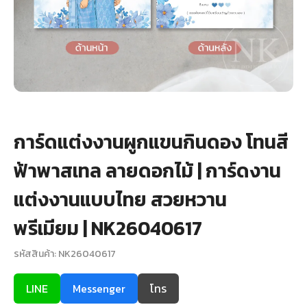
+
รับพิมพ์หน้าซอง
Wax Seal Sticker | สติกเกอร์ตราครั่งปิดซอง
การ์ดแต่งงานออนไลน์
รีวิว
การ์ดแต่งงานผูกแขนกินดอง โทนสี
เกี่ยวกับเรา
ฟ้าพาสเทล ลายดอกไม้ | การ์ดงาน
บทความ
แต่งงานแบบไทย สวยหวาน
พรีเมียม | NK26040617
รหัสสินค้า: NK26040617
LINE
Messenger
โทร