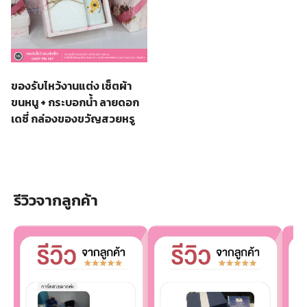
ของรับไหว้งานแต่ง เซ็ตผ้า
ขนหนู + กระบอกน้ำ ลายดอก
เดซี่ กล่องของขวัญสวยหรู
รีวิวจากลูกค้า