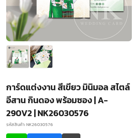
+
รับพิมพ์หน้าซอง
Wax Seal Sticker | สติกเกอร์ตราครั่งปิดซอง
การ์ดแต่งงานออนไลน์
รีวิว
เกี่ยวกับเรา
การ์ดแต่งงาน สีเขียว มินิมอล สไตล์
บทความ
อีสาน กินดอง พร้อมซอง | A-
290V2 | NK26030576
รหัสสินค้า: NK26030576