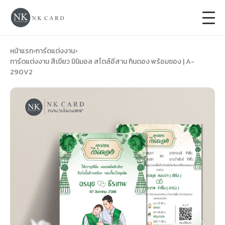
+
การ์ดแต่งงาน
หน้าแรก
›
การ์ดแต่งงาน
›
การ์ดแต่งงาน สีเขียว มินิมอล สไตล์อีสาน กินดอง พร้อมซอง | A-
290V2
+
ของชำร่วยงานแต่ง
+
ของรับไหว้
+
ป้ายของชำร่วยงานแต่ง
การ์ดงานบวช
การ์ดขึ้นบ้านใหม่
ซองเปล่า