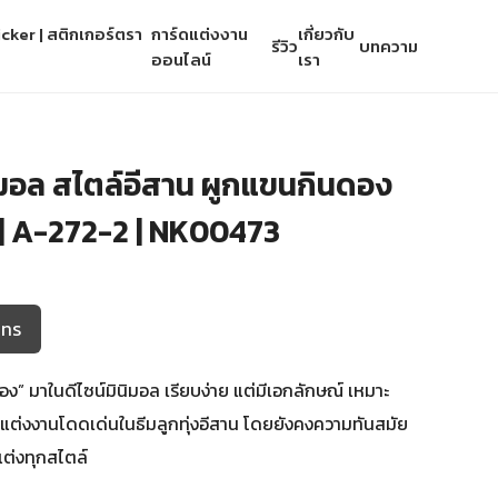
cker | สติกเกอร์ตรา
การ์ดแต่งงาน
เกี่ยวกับ
รีวิว
บทความ
ออนไลน์
เรา
ิมอล สไตล์อีสาน ผูกแขนกินดอง
 | A-272-2 | NK00473
โทร
ง” มาในดีไซน์มินิมอล เรียบง่าย แต่มีเอกลักษณ์ เหมาะ
์ดแต่งงานโดดเด่นในธีมลูกทุ่งอีสาน โดยยังคงความทันสมัย
ต่งทุกสไตล์