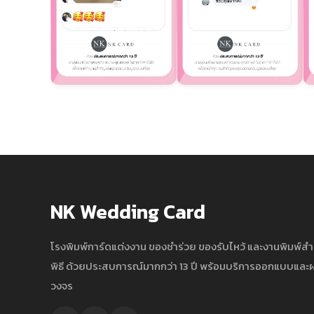
NK Wedding Card
โรงพิมพ์การ์ดแต่งงาน ของชำร่วย ของรับไหว้ และงานพิมพ์ส
พิธี ด้วยประสบการณ์มากกว่า 13 ปี พร้อมบริการออกแบบแล
วงจร