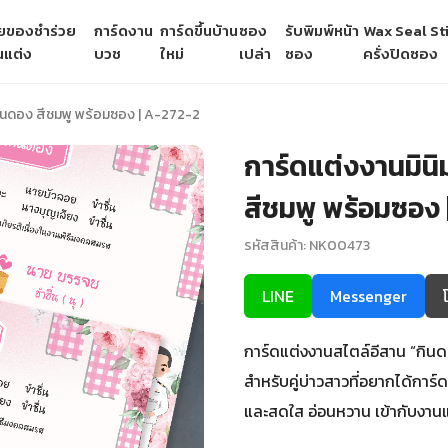
ายของชำร่วย
การ์ดงาน
การ์ดขึ้นบ้าน
ซอง
รับพิมพ์หน้า
Wax Seal Sti
นแต่ง
บวช
ใหม่
เปล่า
ซอง
ครั่งปิดซอง
กินดอง สีชมพู พร้อมซอง | A-272-2
การ์ดแต่งงานมิน
สีชมพู พร้อมซอง
รหัสสินค้า: NK00473
LINE
Messenger
การ์ดแต่งงานสไตล์อีสาน “กินดอ
สำหรับคู่บ่าวสาวที่อยากได้การ
และสดใส อ่อนหวาน เข้ากับงานแ