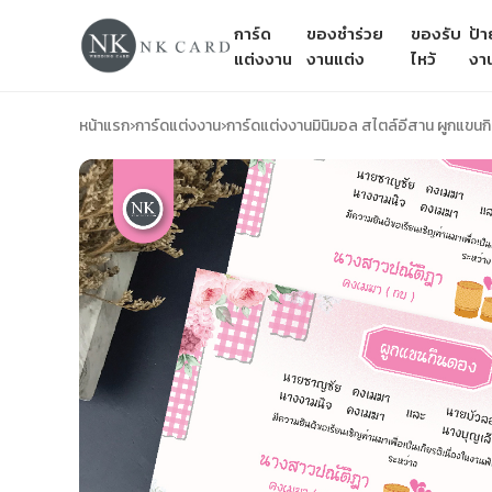
การ์ด
ของชำร่วย
ของรับ
ป้
แต่งงาน
งานแต่ง
ไหว้
งา
หน้าแรก
›
การ์ดแต่งงาน
›
การ์ดแต่งงานมินิมอล สไตล์อีสาน ผูกแขน