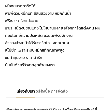
เลือกขนาดการ์ดได้
พิมพ์ด้วยหมึกแท้ สีสันสวยงาม หมึกกันน้ำ
ฟรีซองการ์ดแต่งงาน
#ประหยัดงบงานแต่ง ไม่ให้บานปลาย เลือกการ์ดแต่งงาน NK
ตอบโจทย์ความประหยัด ช่วยเซฟงบจัดงาน
สั่งจองล่วงหน้าได้รับการ์ดไว แจกสบายๆ
สีไม่ซีด เพราะระบบหมึกแท้คุณภาพสูง
แม่ค้าคุยง่าย ราคาน่ารัก
ยืนยันด้วยรีวิวจากลูกค้าของเรา
เกี่ยวกับเรา
วิธีสั่งซื้อ
การจัดส่ง
ด้วยประสบการณ์มากกว่า 13 ปี เรามุ่งมั่นสร้างงานพิมพ์ที่