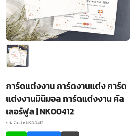
+
รับพิมพ์หน้าซอง
Wax Seal Sticker | สติกเกอร์ตราครั่งปิดซอง
การ์ดแต่งงานออนไลน์
รีวิว
เกี่ยวกับเรา
การ์ดแต่งงาน การ์ดงานแต่ง การ์ด
บทความ
แต่งงานมินิมอล การ์ดแต่งงาน คัล
เลอร์ฟูล | NK00412
รหัสสินค้า: NK00412