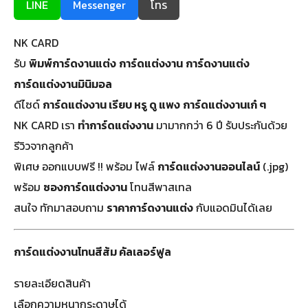
LINE
Messenger
โทร
NK CARD
รับ
พิมพ์การ์ดงานแต่ง
การ์ดแต่งงาน
การ์ดงานแต่ง
การ์ดแต่งงานมินิมอล
ดีไซด์
การ์ดแต่งงาน เรียบ หรู ดู แพง
การ์ดแต่งงานเก๋ ๆ
NK CARD เรา
ทำการ์ดแต่งงาน
มามากกว่า 6 ปี รับประกันด้วย
รีวิวจากลูกค้า
พิเศษ ออกแบบฟรี !! พร้อม ไฟล์
การ์ดแต่งงานออนไลน์
(.jpg)
พร้อม
ซองการ์ดแต่งงาน
โทนสีพาสเทล
สนใจ ทักมาสอบถาม
ราคาการ์ดงานแต่ง
กับแอดมินได้เลย
การ์ดแต่งงานโทนสีส้ม คัลเลอร์ฟูล
รายละเอียดสินค้า
เลือกความหนากระดาษได้