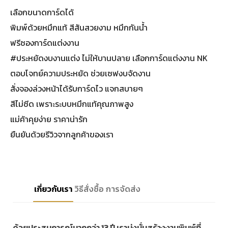
เลือกขนาดการ์ดได้
พิมพ์ด้วยหมึกแท้ สีสันสวยงาม หมึกกันน้ำ
ฟรีซองการ์ดแต่งงาน
#ประหยัดงบงานแต่ง ไม่ให้บานปลาย เลือกการ์ดแต่งงาน NK
ตอบโจทย์ความประหยัด ช่วยเซฟงบจัดงาน
สั่งจองล่วงหน้าได้รับการ์ดไว แจกสบายๆ
สีไม่ซีด เพราะระบบหมึกแท้คุณภาพสูง
แม่ค้าคุยง่าย ราคาน่ารัก
ยืนยันด้วยรีวิวจากลูกค้าของเรา
เกี่ยวกับเรา
วิธีสั่งซื้อ
การจัดส่ง
ด้วยประสบการณ์มากกว่า 13 ปี เรามุ่งมั่นสร้างงานพิมพ์ที่