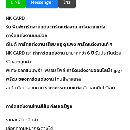
LINE
Messenger
โทร
NK CARD
รับ
พิมพ์การ์ดงานแต่ง
การ์ดแต่งงาน
การ์ดงานแต่ง
การ์ดแต่งงานมินิมอล
ดีไซด์
การ์ดแต่งงาน เรียบ หรู ดู แพง
การ์ดแต่งงานเก๋ ๆ
NK CARD เรา
ทำการ์ดแต่งงาน
มามากกว่า 6 ปี รับประกันด้วย
รีวิวจากลูกค้า
พิเศษ ออกแบบฟรี !! พร้อม ไฟล์
การ์ดแต่งงานออนไลน์
(.jpg)
พร้อม
ซองการ์ดแต่งงาน
โทนสีพาสเทล
สนใจ ทักมาสอบถาม
ราคาการ์ดงานแต่ง
กับแอดมินได้เลย
การ์ดแต่งงานโทนสีส้ม คัลเลอร์ฟูล
รายละเอียดสินค้า
เลือกความหนากระดาษได้