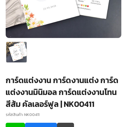
+
รับพิมพ์หน้าซอง
Wax Seal Sticker | สติกเกอร์ตราครั่งปิดซอง
การ์ดแต่งงานออนไลน์
รีวิว
เกี่ยวกับเรา
การ์ดแต่งงาน การ์ดงานแต่ง การ์ด
บทความ
แต่งงานมินิมอล การ์ดแต่งงานโทน
สีส้ม คัลเลอร์ฟูล | NK00411
รหัสสินค้า: NK00411