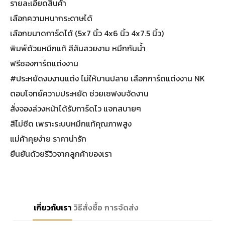
รายละเอียดสินค้า
เลือกความหนากระดาษได้
เลือกขนาดการ์ดได้ (5x7 นิ้ว 4x6 นิ้ว 4x7.5 นิ้ว)
พิมพ์ด้วยหมึกแท้ สีสันสวยงาม หมึกกันน้ำ
ฟรีซองการ์ดแต่งงาน
#ประหยัดงบงานแต่ง ไม่ให้บานปลาย เลือกการ์ดแต่งงาน NK
ตอบโจทย์ความประหยัด ช่วยเซฟงบจัดงาน
สั่งจองล่วงหน้าได้รับการ์ดไว แจกสบายๆ
สีไม่ซีด เพราะระบบหมึกแท้คุณภาพสูง
แม่ค้าคุยง่าย ราคาน่ารัก
ยืนยันด้วยรีวิวจากลูกค้าของเรา
เกี่ยวกับเรา
วิธีสั่งซื้อ
การจัดส่ง