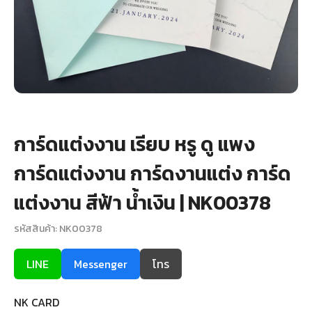
+
รับพิมพ์หน้าซอง
Wax Seal Sticker | สติกเกอร์ตราครั่งปิดซอง
การ์ดแต่งงานออนไลน์
รีวิว
การ์ดแต่งงาน เรียบ หรู ดู แพง
เกี่ยวกับเรา
การ์ดแต่งงาน การ์ดงานแต่ง การ์ด
บทความ
แต่งงาน สีฟ้า น้ำเงิน | NK00378
รหัสสินค้า: NK00378
LINE
Messenger
โทร
NK CARD