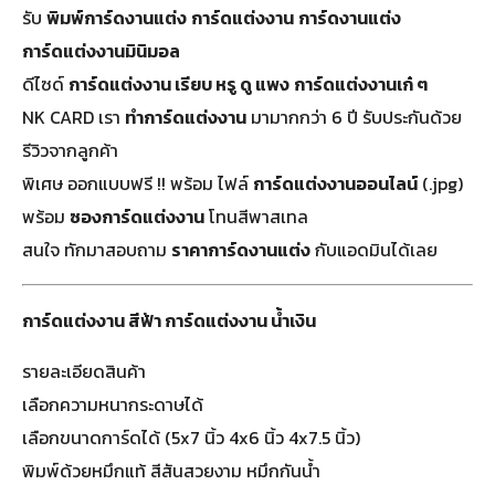
รับ
พิมพ์การ์ดงานแต่ง
การ์ดแต่งงาน
การ์ดงานแต่ง
การ์ดแต่งงานมินิมอล
ดีไซด์
การ์ดแต่งงาน เรียบ หรู ดู แพง
การ์ดแต่งงานเก๋ ๆ
NK CARD เรา
ทำการ์ดแต่งงาน
มามากกว่า 6 ปี รับประกันด้วย
รีวิวจากลูกค้า
พิเศษ ออกแบบฟรี !! พร้อม ไฟล์
การ์ดแต่งงานออนไลน์
(.jpg)
พร้อม
ซองการ์ดแต่งงาน
โทนสีพาสเทล
สนใจ ทักมาสอบถาม
ราคาการ์ดงานแต่ง
กับแอดมินได้เลย
การ์ดแต่งงาน สีฟ้า การ์ดแต่งงาน น้ำเงิน
รายละเอียดสินค้า
เลือกความหนากระดาษได้
เลือกขนาดการ์ดได้ (5x7 นิ้ว 4x6 นิ้ว 4x7.5 นิ้ว)
พิมพ์ด้วยหมึกแท้ สีสันสวยงาม หมึกกันน้ำ