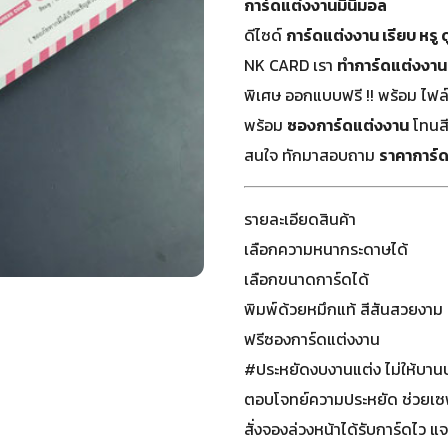
การ์ดแต่งงานมินิมอล
ดีไซด์
การ์ดแต่งงาน เรียบ หรู 
NK CARD เรา
ทำการ์ดแต่งงาน
พิเศษ ออกแบบฟรี !! พร้อม ไฟล
พร้อม
ซองการ์ดแต่งงาน
โทนส
สนใจ ทักมาสอบถาม
ราคาการ์
รายละเอียดสินค้า
เลือกความหนากระดาษได้
เลือกขนาดการ์ดได้
พิมพ์ด้วยหมึกแท้ สีสันสวยงาม 
ฟรีซองการ์ดแต่งงาน
#ประหยัดงบงานแต่ง ไม่ให้บาน
ตอบโจทย์ความประหยัด ช่วยเ
สั่งจองล่วงหน้าได้รับการ์ดไว