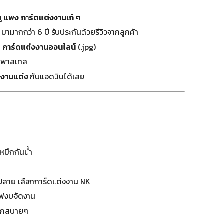
ดู แพง
การ์ดแต่งงานเก๋ ๆ
มามากกว่า 6 ปี รับประกันด้วยรีวิวจากลูกค้า
์
การ์ดแต่งงานออนไลน์
(.jpg)
ีพาสเทล
ดงานแต่ง
กับแอดมินได้เลย
หมึกกันน้ำ
ปลาย เลือกการ์ดแต่งงาน NK
ซฟงบจัดงาน
 แจกสบายๆ