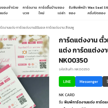
ายของชำร่วย
การ์ดงาน
การ์ดขึ้นบ้าน
ซอง
รับพิมพ์หน้า
Wax Seal Sti
นแต่ง
บวช
ใหม่
เปล่า
ซอง
ครั่งปิดซอง
าร์ดงานแต่ง การ์ดแต่งงานมินิมอล การ์ดแต่งงาน สีชมพู
การ์ดแต่งงาน ตั๋
แต่ง การ์ดแต่งงา
NK00350
รหัสสินค้า: NK00350
LINE
Messenger
NK CARD
รับ
พิมพ์การ์ดงานแต่ง
การ์ดแ