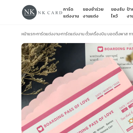
การ์ด
ของชำร่วย
ของรับ
ป้
แต่งงาน
งานแต่ง
ไหว้
งา
หน้าแรก
›
การ์ดแต่งงาน
›
การ์ดแต่งงาน ตั๋วเครื่องบิน บอดดิ้งพาส ก