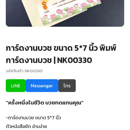
+
รับพิมพ์หน้าซอง
Wax Seal Sticker | สติกเกอร์ตราครั่งปิดซอง
การ์ดแต่งงานออนไลน์
การ์ดงานบวช ขนาด 5*7 นิ้ว พิมพ์
รีวิว
การ์ดงานบวช | NK00330
เกี่ยวกับเรา
รหัสสินค้า: NK00330
บทความ
LINE
Messenger
โทร
"ครั้งหนึ่งในชีวิต บวชทดแทนคุณ"
-การ์ดงานบวช ขนาด 5*7 นิ้ว
ตัวหนังสือชัด อ่านง่าย