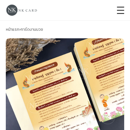
+
การ์ดแต่งงาน
หน้าแรก
›
การ์ดงานบวช
+
ของชำร่วยงานแต่ง
+
ของรับไหว้
+
ป้ายของชำร่วยงานแต่ง
การ์ดงานบวช
การ์ดขึ้นบ้านใหม่
ซองเปล่า