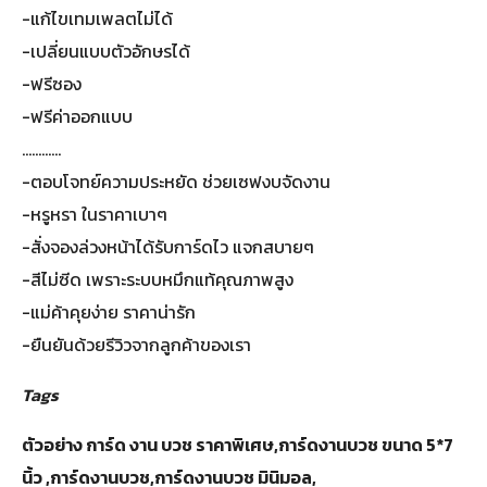
-แก้ไขเทมเพลตไม่ได้
-เปลี่ยนแบบตัวอักษรได้
-ฟรีซอง
-ฟรีค่าออกแบบ
............
-ตอบโจทย์ความประหยัด ช่วยเซฟงบจัดงาน
-หรูหรา ในราคาเบาๆ
-สั่งจองล่วงหน้าได้รับการ์ดไว แจกสบายๆ
-สีไม่ซีด เพราะระบบหมึกแท้คุณภาพสูง
-แม่ค้าคุยง่าย ราคาน่ารัก
-ยืนยันด้วยรีวิวจากลูกค้าของเรา
Tags
ตัวอย่าง การ์ด งาน บวช ราคาพิเศษ,การ์ดงานบวช ขนาด 5*7
นิ้ว ,การ์ดงานบวช,การ์ดงานบวช มินิมอล,