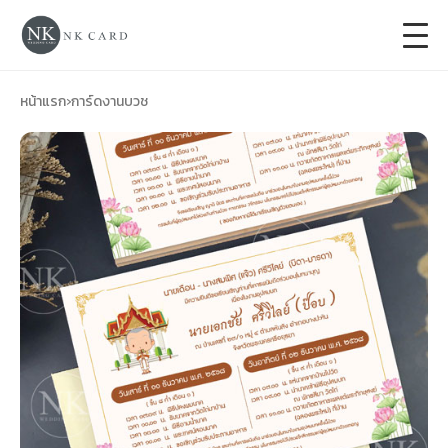
+
การ์ดแต่งงาน
หน้าแรก
›
การ์ดงานบวช
+
ของชำร่วยงานแต่ง
+
ของรับไหว้
+
ป้ายของชำร่วยงานแต่ง
การ์ดงานบวช
การ์ดขึ้นบ้านใหม่
ซองเปล่า