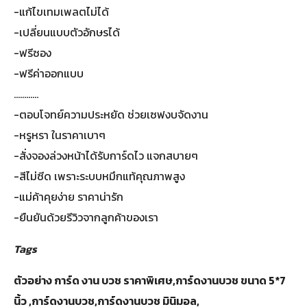
-แก้ไขเทมเพลตไม่ได้
-เปลี่ยนแบบตัวอักษรได้
-ฟรีซอง
-ฟรีค่าออกแบบ
............
-ตอบโจทย์ความประหยัด ช่วยเซฟงบจัดงาน
-หรูหรา ในราคาเบาๆ
-สั่งจองล่วงหน้าได้รับการ์ดไว แจกสบายๆ
-สีไม่ซีด เพราะระบบหมึกแท้คุณภาพสูง
-แม่ค้าคุยง่าย ราคาน่ารัก
-ยืนยันด้วยรีวิวจากลูกค้าของเรา
Tags
ตัวอย่าง การ์ด งาน บวช ราคาพิเศษ,การ์ดงานบวช ขนาด 5*7
นิ้ว ,การ์ดงานบวช,การ์ดงานบวช มินิมอล,