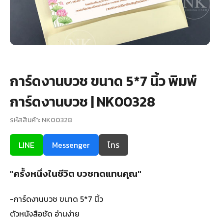
+
รับพิมพ์หน้าซอง
Wax Seal Sticker | สติกเกอร์ตราครั่งปิดซอง
การ์ดแต่งงานออนไลน์
การ์ดงานบวช ขนาด 5*7 นิ้ว พิมพ์
รีวิว
การ์ดงานบวช | NK00328
เกี่ยวกับเรา
รหัสสินค้า: NK00328
บทความ
LINE
Messenger
โทร
"ครั้งหนึ่งในชีวิต บวชทดแทนคุณ"
-การ์ดงานบวช ขนาด 5*7 นิ้ว
ตัวหนังสือชัด อ่านง่าย