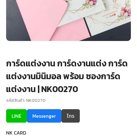
+
รับพิมพ์หน้าซอง
Wax Seal Sticker | สติกเกอร์ตราครั่งปิดซอง
การ์ดแต่งงานออนไลน์
รีวิว
การ์ดแต่งงาน การ์ดงานแต่ง การ์ด
เกี่ยวกับเรา
แต่งงานมินิมอล พร้อม ซองการ์ด
บทความ
แต่งงาน | NK00270
รหัสสินค้า: NK00270
LINE
Messenger
โทร
NK CARD