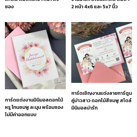
ซอง
2 หน้า 4x6 และ 5x7 นิ้ว
การ์ดเชิญงานแต่งลายการ์ตูน
การ์ดแต่งงานมินิมอลดอกไม้
คู่บ่าวสาว ดอกไม้สีชมพู สไตล์
หรู โทนชมพู ละมุน พร้อมซอง
มินิมอลน่ารัก
ไม่มีค่าออกแบบ