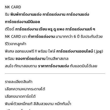
NK CARD
รับ
พิมพ์การ์ดงานแต่ง
การ์ดแต่งงาน
การ์ดงานแต่ง
การ์ดแต่งงานมินิมอล
ดีไซด์
การ์ดแต่งงาน เรียบ หรู ดู แพง
การ์ดแต่งงานเก๋ ๆ
NK CARD เรา
ทำการ์ดแต่งงาน
มามากกว่า 6 ปี รับประกันด้วย
รีวิวจากลูกค้า
พิเศษ ออกแบบฟรี !! พร้อม ไฟล์
การ์ดแต่งงานออนไลน์
(.jpg)
พร้อม
ซองการ์ดแต่งงาน
โทนสีพาสเทล
สนใจ ทักมาสอบถาม
ราคาการ์ดงานแต่ง
กับแอดมินได้เลย
รายละเอียดสินค้า
เลือกความหนากระดาษได้
เลือกขนาดการ์ดได้
พิมพ์ด้วยหมึกแท้ สีสันสวยงาม หมึกกันน้ำ