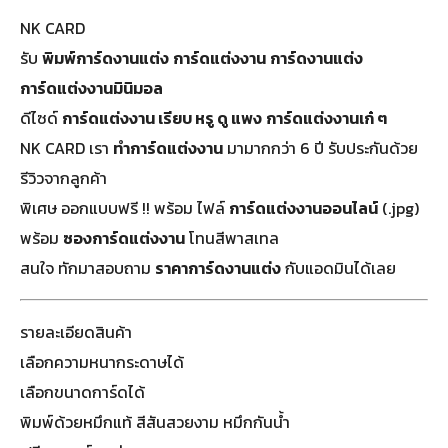
NK CARD
รับ
พิมพ์การ์ดงานแต่ง
การ์ดแต่งงาน
การ์ดงานแต่ง
การ์ดแต่งงานมินิมอล
ดีไซด์
การ์ดแต่งงาน เรียบ หรู ดู แพง
การ์ดแต่งงานเก๋ ๆ
NK CARD เรา
ทำการ์ดแต่งงาน
มามากกว่า 6 ปี รับประกันด้วย
รีวิวจากลูกค้า
พิเศษ ออกแบบฟรี !! พร้อม ไฟล์
การ์ดแต่งงานออนไลน์
(.jpg)
พร้อม
ซองการ์ดแต่งงาน
โทนสีพาสเทล
สนใจ ทักมาสอบถาม
ราคาการ์ดงานแต่ง
กับแอดมินได้เลย
รายละเอียดสินค้า
เลือกความหนากระดาษได้
เลือกขนาดการ์ดได้
พิมพ์ด้วยหมึกแท้ สีสันสวยงาม หมึกกันน้ำ