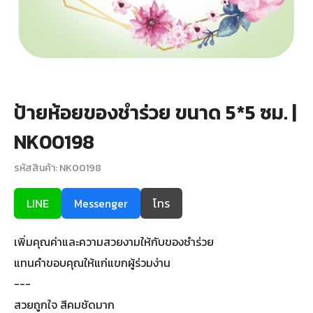
+
รับพิมพ์หน้าซอง
Wax Seal Sticker | สติกเกอร์ตราครั่งปิดซอง
การ์ดแต่งงานออนไลน์
ป้ายห้อยของชำร่วย ขนาด 5*5 ซม. |
รีวิว
NK00198
เกี่ยวกับเรา
รหัสสินค้า: NK00198
บทความ
LINE
Messenger
โทร
เพิ่มคุณค่าและความสวยงามให้กับของชำร่วย
แทนคำขอบคุณให้แก่แขกผู้ร่วมง่าน
---
สวยถูกใจ สีคมชัดมาก