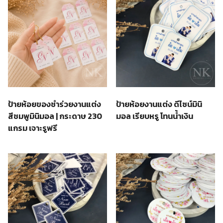
ป้ายห้อยของชำร่วยงานแต่ง
ป้ายห้อยงานแต่ง ดีไซน์มินิ
สีชมพูมินิมอล | กระดาษ 230
มอล เรียบหรู โทนน้ำเงิน
แกรม เจาะรูฟรี