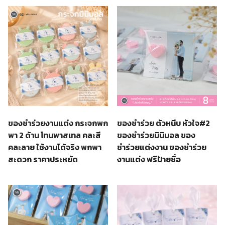
ของชำร่วย ตัวหนีบ หัวใจ#2
ของชำร่วยงานแต่ง กระจกพก
ของชําร่วยมินิมอล ของ
พา 2 ด้าน โทนพาสเทล คละสี
ชำร่วยแต่งงาน ของชำร่วย
คละลาย ใช้งานได้จริง พกพา
งานแต่ง ฟรีป้ายชื่อ
สะดวก ราคาประหยัด