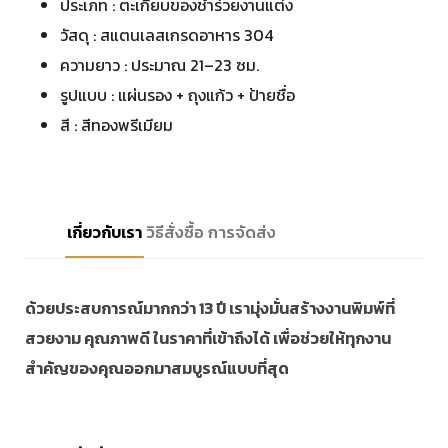
ประเภท : ตะเกียบของชำร่วยงานแต่ง
วัสดุ : สแตนเลสเกรดอาหาร 304
ความยาว : ประมาณ 21–23 ซม.
รูปแบบ : แผ่นรอง + ถุงแก้ว + ป้ายชื่อ
สี : สีทองพรีเมียม
เกี่ยวกับเรา
วิธีสั่งซื้อ
การจัดส่ง
ด้วยประสบการณ์มากกว่า 13 ปี เรามุ่งมั่นสร้างงานพิมพ์ที่
สวยงาม คุณภาพดี ในราคาที่เข้าถึงได้ เพื่อช่วยให้ทุกงาน
สำคัญของคุณออกมาสมบูรณ์แบบที่สุด