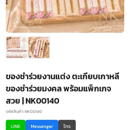
+
รับพิมพ์หน้าซอง
Wax Seal Sticker | สติกเกอร์ตราครั่งปิดซอง
การ์ดแต่งงานออนไลน์
รีวิว
เกี่ยวกับเรา
ของชำร่วยงานแต่ง ตะเกียบเกาหลี
บทความ
ของชำร่วยมงคล พร้อมแพ็กเกจ
สวย | NK00140
รหัสสินค้า: NK00140
LINE
Messenger
โทร