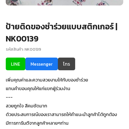
+
รับพิมพ์หน้าซอง
Wax Seal Sticker | สติกเกอร์ตราครั่งปิดซอง
ป้ายติดของชำร่วยแบบสติกเกอร์ |
การ์ดแต่งงานออนไลน์
NK00139
รหัสสินค้า: NK00139
รีวิว
LINE
Messenger
โทร
เกี่ยวกับเรา
เพิ่มคุณค่าและความสวยงามให้กับของชำร่วย
บทความ
แทนคำขอบคุณให้แก่แขกผู้ร่วมง่าน
---
สวยถูกใจ สีคมชัดมาก
ด้วยประสบการณ์ของเราสามารถให้คำแนะนำลูกค้าได้ถูกต้อง
มีการการันตีจากลูกค้าหลายๆท่าน