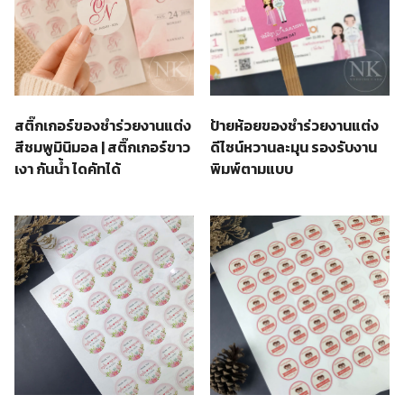
สติ๊กเกอร์ของชำร่วยงานแต่ง
ป้ายห้อยของชำร่วยงานแต่ง
สีชมพูมินิมอล | สติ๊กเกอร์ขาว
ดีไซน์หวานละมุน รองรับงาน
เงา กันน้ำ ไดคัทได้
พิมพ์ตามแบบ