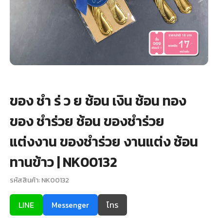
+
รับพิมพ์หน้าซอง
Wax Seal Sticker | สติกเกอร์ตราครั่งปิดซอง
การ์ดแต่งงานออนไลน์
รีวิว
ของ ชํา ร่ ว ย ช้อน เงิน ช้อน ทอง
เกี่ยวกับเรา
ของ ชำร่วย ช้อน ของชำร่วย
บทความ
แต่งงาน ของชำร่วย งานแต่ง ช้อน
ทานข้าว | NK00132
รหัสสินค้า: NK00132
LINE
Messenger
โทร