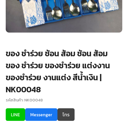
+
รับพิมพ์หน้าซอง
Wax Seal Sticker | สติกเกอร์ตราครั่งปิดซอง
การ์ดแต่งงานออนไลน์
รีวิว
ของ ชำร่วย ช้อน ส้อม ช้อน ส้อม
ของ ชำร่วย ของชำร่วย แต่งงาน
เกี่ยวกับเรา
ของชำร่วย งานแต่ง สีน้ำเงิน |
บทความ
NK00048
รหัสสินค้า: NK00048
LINE
Messenger
โทร