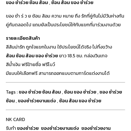
ของ ชำร่วย ช้อน ส้อม
,
ช้อน ส้อม ของ ชำร่วย
ของ ชํา ร่ ว ย ช้อน ส้อม ความ หมาย ถึง รักที่คู่กันไม่มีวันห่างกัน
คู่กันตลอดไป แถมยังเป็นประโยชน์ให้กับแขกที่มาร่วมงานด้วย
รายละเอียดสินค้า
สีสันน่ารัก ถูกใจแขกในงาน ใช้ประโยชน์ได้จริง ไม่ทิ้งขว้าง
ส้อม ช้อน ส้อม ของ ชำร่วย
ยาว 18.5 ซม. กล่องวินเทจ
สีน้ำเงิน ฟรีป้ายชื่อ ฟรีโบว์
มีแบบให้เลือกฟรี สามารถออกแบบตามการ์ดแต่งงานได้
Tags :
ของ ชำร่วย ช้อน ส้อม
,
ช้อน ของ ชำร่วย
,
ของ ชำร่วย
ช้อน
,
ของชำร่วยงานแต่ง
,
ช้อน ส้อม ของ ชำร่วย
NK CARD
รับทำ
ของชำร่วย
ของชำร่วยงานแต่ง
ของชําร่วยงาน