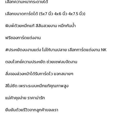
เลือกความหนากระดาษได้
เลือกขนาดการ์ดได้ (5x7 นิ้ว 4x6 นิ้ว 4x7.5 นิ้ว)
พิมพ์ด้วยหมึกแท้ สีสันสวยงาม หมึกกันน้ำ
ฟรีซองการ์ดแต่งงาน
#ประหยัดงบงานแต่ง ไม่ให้บานปลาย เลือกการ์ดแต่งงาน NK
ตอบโจทย์ความประหยัด ช่วยเซฟงบจัดงาน
สั่งจองล่วงหน้าได้รับการ์ดไว แจกสบายๆ
สีไม่ซีด เพราะระบบหมึกแท้คุณภาพสูง
แม่ค้าคุยง่าย ราคาน่ารัก
ยืนยันด้วยรีวิวจากลูกค้าของเรา