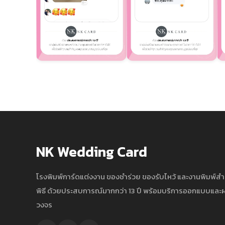
NK Wedding Card
โรงพิมพ์การ์ดแต่งงาน ของชำร่วย ของรับไหว้ และงานพิมพ์ส
พิธี ด้วยประสบการณ์มากกว่า 13 ปี พร้อมบริการออกแบบแล
วงจร