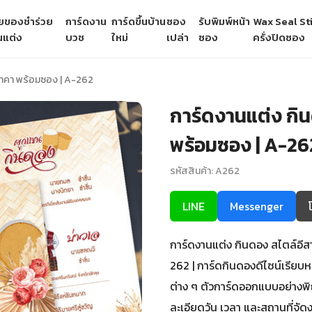
ายของชำร่วย
การ์ดงาน
การ์ดขึ้นบ้าน
ซอง
รับพิมพ์หน้า
Wax Seal Sti
นแต่ง
บวช
ใหม่
เปล่า
ซอง
ครั่งปิดซอง
ราคา พร้อมซอง | A-262
การ์ดงานแต่ง กิ
พร้อมซอง | A-26
รหัสสินค้า: A262
LINE
Messenger
การ์ดงานแต่ง กินดอง สไตล์อีส
262 | การ์ดกินดองดีไซน์เรียบห
ต่าง ๆ ตัวการ์ดออกแบบอย่างพิ
ละเอียดวัน เวลา และสถานที่จัดง