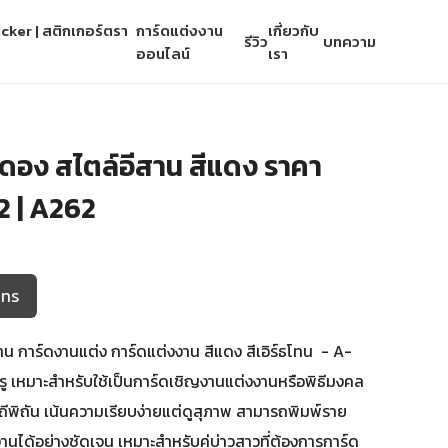
cker | สติกเกอร์ตรา
การ์ดแต่งงาน
เกี่ยวกับ
รีวิว
บทความ
ออนไลน์
เรา
นดอง สไตล์อีสาน สีแดง ราคา
2 | A262
โทร
าน การ์ดงานแต่ง การ์ดแต่งงาน สีแดง สีเอิร์ธโทน - A-
รู เหมาะสำหรับใช้เป็นการ์ดเชิญงานแต่งงานหรือพิธีมงคล
ถีพิถัน เน้นความเรียบง่ายแต่ดูสุภาพ สามารถพิมพ์ราย
านได้อย่างชัดเจน เหมาะสำหรับคู่บ่าวสาวที่ต้องการการ์ด