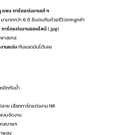
ดู แพง
การ์ดแต่งงานเก๋ ๆ
มามากกว่า 6 ปี รับประกันด้วยรีวิวจากลูกค้า
์
การ์ดแต่งงานออนไลน์
(.jpg)
ีพาสเทล
ดงานแต่ง
กับแอดมินได้เลย
หมึกกันน้ำ
ปลาย เลือกการ์ดแต่งงาน NK
ซฟงบจัดงาน
 แจกสบายๆ
ภาพสูง