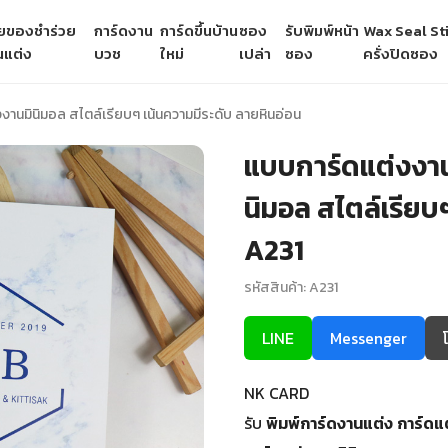
ายของชำร่วย
การ์ดงาน
การ์ดขึ้นบ้าน
ซอง
รับพิมพ์หน้า
Wax Seal Sti
นแต่ง
บวช
ใหม่
เปล่า
ซอง
ครั่งปิดซอง
งานมินิมอล สไตล์เรียบๆ เน้นความมีระดับ ลายหินอ่อน
แบบการ์ดแต่งงาน
นิมอล สไตล์เรียบๆ
A231
รหัสสินค้า: A231
LINE
Messenger
NK CARD
รับ
พิมพ์การ์ดงานแต่ง
การ์ดแ