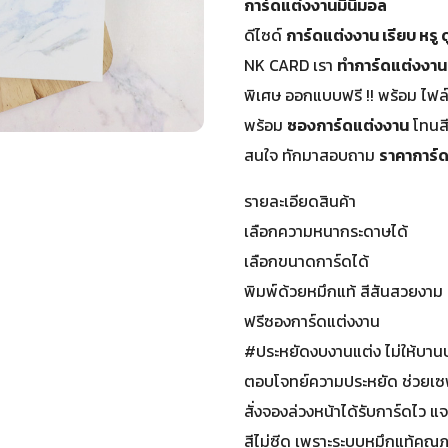
การ์ดแต่งงานมินิมอล
ดีไซด์
การ์ดแต่งงาน เรียบ หรู 
NK CARD เรา
ทำการ์ดแต่งงาน
พิเศษ ออกแบบฟรี !! พร้อม ไฟล
พร้อม
ซองการ์ดแต่งงาน
โทนส
สนใจ ทักมาสอบถาม
ราคาการ์
รายละเอียดสินค้า
เลือกความหนากระดาษได้
เลือกขนาดการ์ดได้
พิมพ์ด้วยหมึกแท้ สีสันสวยงาม 
ฟรีซองการ์ดแต่งงาน
#ประหยัดงบงานแต่ง ไม่ให้บาน
ตอบโจทย์ความประหยัด ช่วยเ
สั่งจองล่วงหน้าได้รับการ์ดไว
สีไม่ซีด เพราะระบบหมึกแท้คุณ