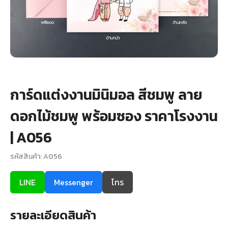
+
รับพิมพ์หน้าซอง
Wax Seal Sticker | สติกเกอร์ตราครั่งปิดซอง
การ์ดแต่งงานออนไลน์
รีวิว
การ์ดแต่งงานมินิมอล สีชมพู ลาย
ดอกไม้ชมพู พร้อมซอง ราคาโรงงาน
เกี่ยวกับเรา
| A056
บทความ
รหัสสินค้า: A056
LINE
Messenger
โทร
รายละเอียดสินค้า