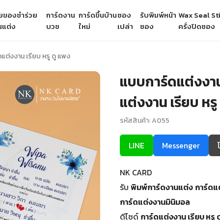
ายของชำร่วย
การ์ดงาน
การ์ดขึ้นบ้าน
ซอง
รับพิมพ์หน้า
Wax Seal Sti
นแต่ง
บวช
ใหม่
เปล่า
ซอง
ครั่งปิดซอง
แต่งงาน เรียบ หรู ดู แพง
แบบการ์ดแต่งงาน
แต่งงาน เรียบ หรู
รหัสสินค้า: A055
LINE
Messenger
NK CARD
รับ
พิมพ์การ์ดงานแต่ง
การ์ดแ
การ์ดแต่งงานมินิมอล
ดีไซด์
การ์ดแต่งงาน เรียบ หรู 