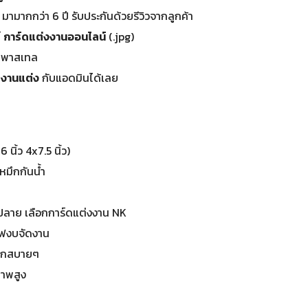
มามากกว่า 6 ปี รับประกันด้วยรีวิวจากลูกค้า
์
การ์ดแต่งงานออนไลน์
(.jpg)
ีพาสเทล
ดงานแต่ง
กับแอดมินได้เลย
นิ้ว 4x7.5 นิ้ว)
หมึกกันน้ำ
ปลาย เลือกการ์ดแต่งงาน NK
ซฟงบจัดงาน
 แจกสบายๆ
ภาพสูง