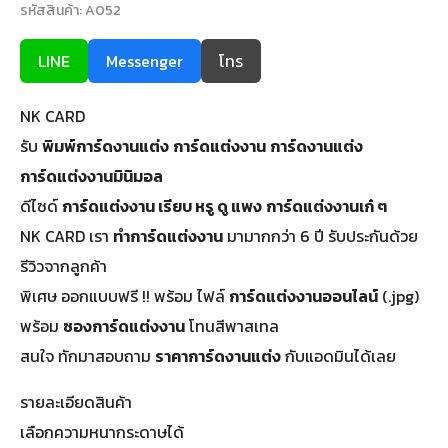
รหัสสินค้า: A052
LINE
Messenger
โทร
NK CARD
รับ
พิมพ์การ์ดงานแต่ง
การ์ดแต่งงาน
การ์ดงานแต่ง
การ์ดแต่งงานมินิมอล
ดีไซด์
การ์ดแต่งงาน เรียบ หรู ดู แพง
การ์ดแต่งงานเก๋ ๆ
NK CARD เรา
ทำการ์ดแต่งงาน
มามากกว่า 6 ปี รับประกันด้วย
รีวิวจากลูกค้า
พิเศษ ออกแบบฟรี !! พร้อม ไฟล์
การ์ดแต่งงานออนไลน์
(.jpg)
พร้อม
ซองการ์ดแต่งงาน
โทนสีพาสเทล
สนใจ ทักมาสอบถาม
ราคาการ์ดงานแต่ง
กับแอดมินได้เลย
รายละเอียดสินค้า
เลือกความหนากระดาษได้