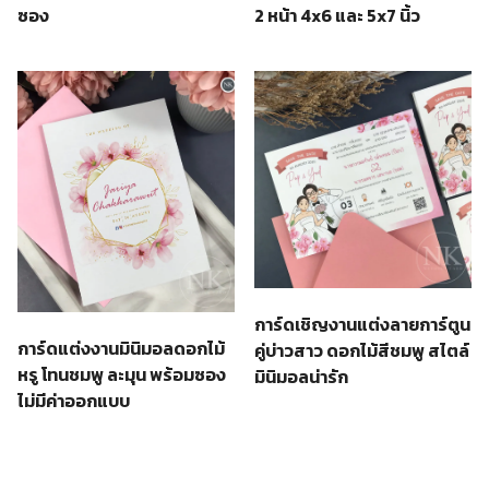
ซอง
2 หน้า 4x6 และ 5x7 นิ้ว
การ์ดเชิญงานแต่งลายการ์ตูน
การ์ดแต่งงานมินิมอลดอกไม้
คู่บ่าวสาว ดอกไม้สีชมพู สไตล์
หรู โทนชมพู ละมุน พร้อมซอง
มินิมอลน่ารัก
ไม่มีค่าออกแบบ