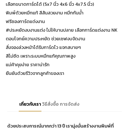
เลือกขนาดการ์ดได้ (5x7 นิ้ว 4x6 นิ้ว 4x7.5 นิ้ว)
พิมพ์ด้วยหมึกแท้ สีสันสวยงาม หมึกกันน้ำ
ฟรีซองการ์ดแต่งงาน
#ประหยัดงบงานแต่ง ไม่ให้บานปลาย เลือกการ์ดแต่งงาน NK
ตอบโจทย์ความประหยัด ช่วยเซฟงบจัดงาน
สั่งจองล่วงหน้าได้รับการ์ดไว แจกสบายๆ
สีไม่ซีด เพราะระบบหมึกแท้คุณภาพสูง
แม่ค้าคุยง่าย ราคาน่ารัก
ยืนยันด้วยรีวิวจากลูกค้าของเรา
เกี่ยวกับเรา
วิธีสั่งซื้อ
การจัดส่ง
ด้วยประสบการณ์มากกว่า 13 ปี เรามุ่งมั่นสร้างงานพิมพ์ที่