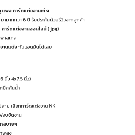
ดู แพง
การ์ดแต่งงานเก๋ ๆ
มามากกว่า 6 ปี รับประกันด้วยรีวิวจากลูกค้า
์
การ์ดแต่งงานออนไลน์
(.jpg)
ีพาสเทล
ดงานแต่ง
กับแอดมินได้เลย
นิ้ว 4x7.5 นิ้ว)
หมึกกันน้ำ
ปลาย เลือกการ์ดแต่งงาน NK
ซฟงบจัดงาน
 แจกสบายๆ
ภาพสูง