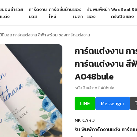
ายของชำร่วย
การ์ดงาน
การ์ดขึ้นบ้าน
ซอง
รับพิมพ์หน้า
Wax Seal Sti
นแต่ง
บวช
ใหม่
เปล่า
ซอง
ครั่งปิดซอง
มินิมอล การ์ดแต่งงาน สีฟ้า พร้อม ซองการ์ดแต่งงาน
การ์ดแต่งงาน กา
การ์ดแต่งงาน สีฟ
A048bule
รหัสสินค้า: A048bule
LINE
Messenger
NK CARD
รับ
พิมพ์การ์ดงานแต่ง
การ์ดแ