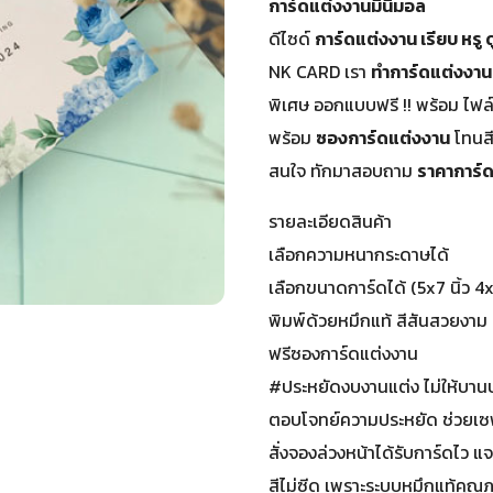
การ์ดแต่งงานมินิมอล
ดีไซด์
การ์ดแต่งงาน เรียบ หรู 
NK CARD เรา
ทำการ์ดแต่งงาน
พิเศษ ออกแบบฟรี !! พร้อม ไฟล
พร้อม
ซองการ์ดแต่งงาน
โทนส
สนใจ ทักมาสอบถาม
ราคาการ์
รายละเอียดสินค้า
เลือกความหนากระดาษได้
เลือกขนาดการ์ดได้ (5x7 นิ้ว 4x6 
พิมพ์ด้วยหมึกแท้ สีสันสวยงาม 
ฟรีซองการ์ดแต่งงาน
#ประหยัดงบงานแต่ง ไม่ให้บาน
ตอบโจทย์ความประหยัด ช่วยเ
สั่งจองล่วงหน้าได้รับการ์ดไว
สีไม่ซีด เพราะระบบหมึกแท้คุณ