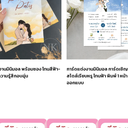
งานมินิมอล พร้อมซอง โทนสีฟ้า-
การ์ดแต่งงานมินิมอล การ์ดเชิ
วามรู้สึกอบอุ่น
สไตล์เรียบหรู โทนฟ้า พิมพ์ 1 หน้า 
ออกแบบ