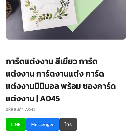
+
รับพิมพ์หน้าซอง
Wax Seal Sticker | สติกเกอร์ตราครั่งปิดซอง
การ์ดแต่งงานออนไลน์
รีวิว
การ์ดแต่งงาน สีเขียว การ์ด
เกี่ยวกับเรา
แต่งงาน การ์ดงานแต่ง การ์ด
บทความ
แต่งงานมินิมอล พร้อม ซองการ์ด
แต่งงาน | A045
รหัสสินค้า: A045
LINE
Messenger
โทร