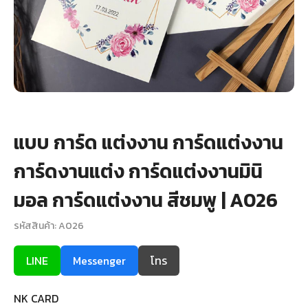
+
รับพิมพ์หน้าซอง
Wax Seal Sticker | สติกเกอร์ตราครั่งปิดซอง
การ์ดแต่งงานออนไลน์
รีวิว
แบบ การ์ด แต่งงาน การ์ดแต่งงาน
เกี่ยวกับเรา
การ์ดงานแต่ง การ์ดแต่งงานมินิ
บทความ
มอล การ์ดแต่งงาน สีชมพู | A026
รหัสสินค้า: A026
LINE
Messenger
โทร
NK CARD