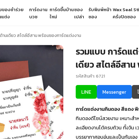
ายของชำร่วย
การ์ดงาน
การ์ดขึ้นบ้าน
ซอง
รับพิมพ์หน้า
Wax Seal Sti
นแต่ง
บวช
ใหม่
เปล่า
ซอง
ครั่งปิดซอง
ด้านเดียว สไตล์อีสาน พร้อมซองการ์ดแต่งงาน
รวมแบบ การ์ดแต่
เดียว สไตล์อีสาน
รหัสสินค้า: 6721
LINE
Messenger
การ์ดแต่งงานกินดอง สีแดง พิ
กินดองดีไซน์สวยงาม เหมาะสำห
ละเอียดงานได้ครบถ้วน ทั้งวัน 
บรรยากาศอบอุ่นและเป็นกันเอง