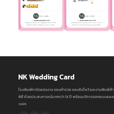
NK Wedding Card
โรงพิมพ์การ์ดแต่งงาน ของชำร่วย ของรับไหว้ และงานพิมพ์ส
พิธี ด้วยประสบการณ์มากกว่า 13 ปี พร้อมบริการออกแบบแล
วงจร