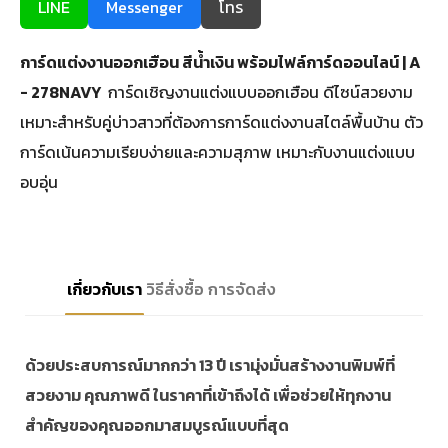
LINE
Messenger
โทร
การ์ดแต่งงานออกเฮือน สีน้ำเงิน พร้อมไฟล์การ์ดออนไลน์ | A
- 278NAVY
การ์ดเชิญงานแต่งแบบออกเฮือน ดีไซน์สวยงาม
เหมาะสำหรับคู่บ่าวสาวที่ต้องการการ์ดแต่งงานสไตล์พื้นบ้าน ตัว
การ์ดเน้นความเรียบง่ายและความสุภาพ เหมาะกับงานแต่งแบบ
อบอุ่น
เกี่ยวกับเรา
วิธีสั่งซื้อ
การจัดส่ง
ด้วยประสบการณ์มากกว่า 13 ปี เรามุ่งมั่นสร้างงานพิมพ์ที่
สวยงาม คุณภาพดี ในราคาที่เข้าถึงได้ เพื่อช่วยให้ทุกงาน
สำคัญของคุณออกมาสมบูรณ์แบบที่สุด