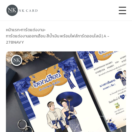
+
การ์ดแต่งงาน
หน้าแรก
›
การ์ดแต่งงาน
›
การ์ดแต่งงานออกเฮือน สีน้ำเงิน พร้อมไฟล์การ์ดออนไลน์ | A -
278NAVY
+
ของชำร่วยงานแต่ง
+
ของรับไหว้
+
ป้ายของชำร่วยงานแต่ง
การ์ดงานบวช
การ์ดขึ้นบ้านใหม่
ซองเปล่า