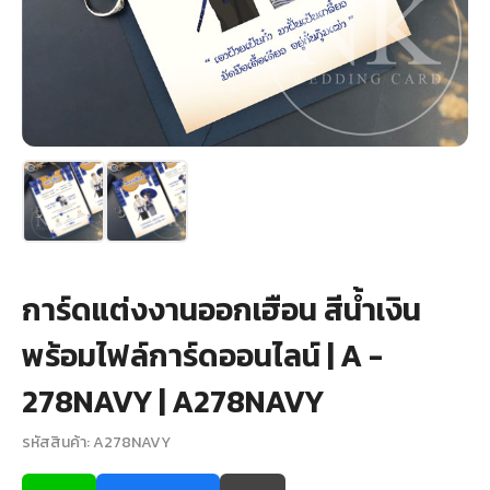
+
รับพิมพ์หน้าซอง
Wax Seal Sticker | สติกเกอร์ตราครั่งปิดซอง
การ์ดแต่งงานออนไลน์
รีวิว
เกี่ยวกับเรา
การ์ดแต่งงานออกเฮือน สีน้ำเงิน
บทความ
พร้อมไฟล์การ์ดออนไลน์ | A -
278NAVY | A278NAVY
รหัสสินค้า: A278NAVY