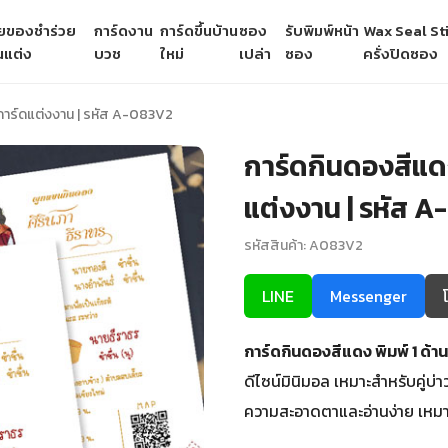
ายของชำร่วย
การ์ดงาน
การ์ดขึ้นบ้าน
ซอง
รับพิมพ์หน้า
Wax Seal Sti
นแต่ง
บวช
ใหม่
เปล่า
ซอง
ครั่งปิดซอง
งการ์ดแต่งงาน | รหัส A-083V2
การ์ดกินดองสีแดง
แต่งงาน | รหัส 
รหัสสินค้า: A083V2
LINE
Messenger
การ์ดกินดองสีแดง พิมพ์ 1 ด้
ดีไซน์มินิมอล เหมาะสำหรับคู่บ่
ความสะอาดตาและอ่านง่าย เหมา