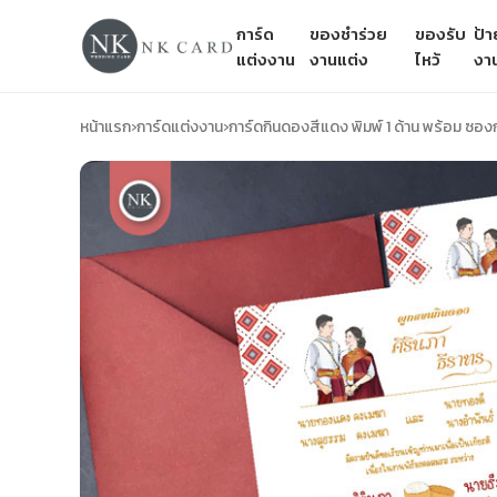
การ์ด
ของชำร่วย
ของรับ
ป้
แต่งงาน
งานแต่ง
ไหว้
งา
หน้าแรก
›
การ์ดแต่งงาน
›
การ์ดกินดองสีแดง พิมพ์ 1 ด้าน พร้อม ซอ