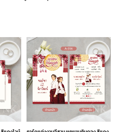
 สีแดงไวน์
การ์ดแต่งงานอีสาน ผูกแขนกินดอง สีแดง