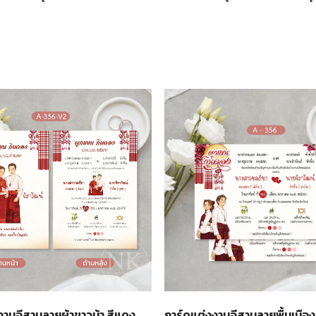
งานอีสานลายผ้าขาวม้า สีแดง
การ์ดแต่งงานอีสานลายพื้นเมือง