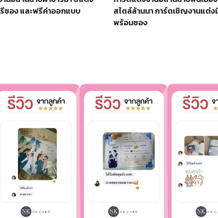
ฟรีซอง และฟรีค่าออกแบบ
สไตล์ล้านนา การ์ดเชิญงานแต่งม
พร้อมซอง