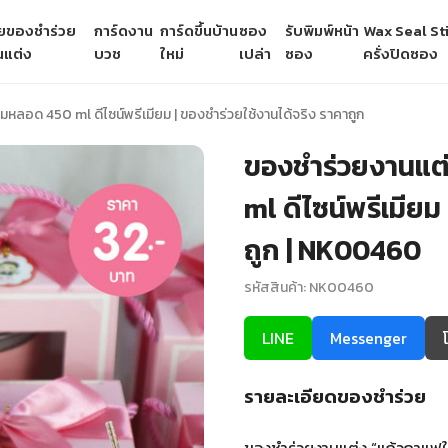
ายของชำร่วย
การ์ดงาน
การ์ดขึ้นบ้าน
ซอง
รับพิมพ์หน้า
Wax Seal Sti
นแต่ง
บวช
ใหม่
เปล่า
ซอง
ครั่งปิดซอง
ลอด 450 ml ดีไซน์พรีเมียม | ของชำร่วยใช้งานได้จริง ราคาถูก
ของชำร่วยงานแต
ml ดีไซน์พรีเมียม
ถูก | NK00460
รหัสสินค้า: NK00460
LINE
Messenger
รายละเอียดของชำร่วย
ของชำร่วยงานแต่ง “แก้วกาแฟใ