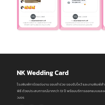
NK Wedding Card
โรงพิมพ์การ์ดแต่งงาน ของชำร่วย ของรับไหว้ และงานพิมพ์ส
พิธี ด้วยประสบการณ์มากกว่า 13 ปี พร้อมบริการออกแบบแล
วงจร