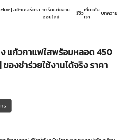
cker | สติกเกอร์ตรา
การ์ดแต่งงาน
เกี่ยวกับ
รีวิว
บทความ
ออนไลน์
เรา
่ง แก้วกาแฟใสพร้อมหลอด 450
 | ของชำร่วยใช้งานได้จริง ราคา
โทร
สพร้อมหลอด” ดีไซน์ทันสมัย โทนพาสเทลสุดน่ารัก พร้อม