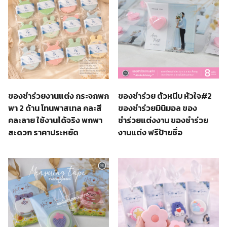
ของชำร่วย ตัวหนีบ หัวใจ#2
ของชำร่วยงานแต่ง กระจกพก
ของชําร่วยมินิมอล ของ
พา 2 ด้าน โทนพาสเทล คละสี
ชำร่วยแต่งงาน ของชำร่วย
คละลาย ใช้งานได้จริง พกพา
งานแต่ง ฟรีป้ายชื่อ
สะดวก ราคาประหยัด