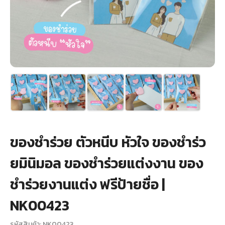
+
รับพิมพ์หน้าซอง
Wax Seal Sticker | สติกเกอร์ตราครั่งปิดซอง
การ์ดแต่งงานออนไลน์
รีวิว
เกี่ยวกับเรา
ของชำร่วย ตัวหนีบ หัวใจ ของชําร่ว
บทความ
ยมินิมอล ของชำร่วยแต่งงาน ของ
ชำร่วยงานแต่ง ฟรีป้ายชื่อ |
NK00423
รหัสสินค้า: NK00423