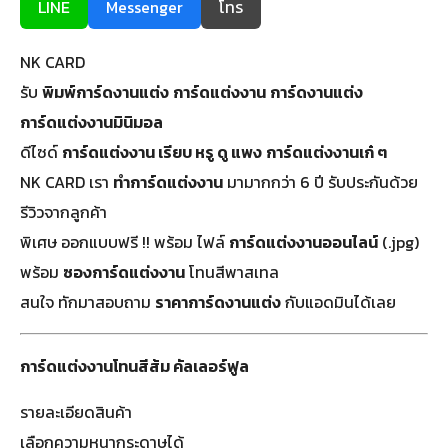
LINE
Messenger
โทร
NK CARD
รับ
พิมพ์การ์ดงานแต่ง
การ์ดแต่งงาน
การ์ดงานแต่ง
การ์ดแต่งงานมินิมอล
ดีไซด์
การ์ดแต่งงาน เรียบ หรู ดู แพง
การ์ดแต่งงานเก๋ ๆ
NK CARD เรา
ทำการ์ดแต่งงาน
มามากกว่า 6 ปี รับประกันด้วย
รีวิวจากลูกค้า
พิเศษ ออกแบบฟรี !! พร้อม ไฟล์
การ์ดแต่งงานออนไลน์
(.jpg)
พร้อม
ซองการ์ดแต่งงาน
โทนสีพาสเทล
สนใจ ทักมาสอบถาม
ราคาการ์ดงานแต่ง
กับแอดมินได้เลย
การ์ดแต่งงานโทนสีส้ม คัลเลอร์ฟูล
รายละเอียดสินค้า
เลือกความหนากระดาษได้