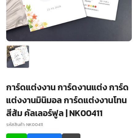
+
รับพิมพ์หน้าซอง
Wax Seal Sticker | สติกเกอร์ตราครั่งปิดซอง
การ์ดแต่งงานออนไลน์
รีวิว
เกี่ยวกับเรา
การ์ดแต่งงาน การ์ดงานแต่ง การ์ด
บทความ
แต่งงานมินิมอล การ์ดแต่งงานโทน
สีส้ม คัลเลอร์ฟูล | NK00411
รหัสสินค้า: NK00411