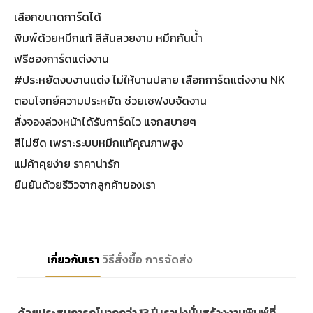
เลือกขนาดการ์ดได้
พิมพ์ด้วยหมึกแท้ สีสันสวยงาม หมึกกันน้ำ
ฟรีซองการ์ดแต่งงาน
#ประหยัดงบงานแต่ง ไม่ให้บานปลาย เลือกการ์ดแต่งงาน NK
ตอบโจทย์ความประหยัด ช่วยเซฟงบจัดงาน
สั่งจองล่วงหน้าได้รับการ์ดไว แจกสบายๆ
สีไม่ซีด เพราะระบบหมึกแท้คุณภาพสูง
แม่ค้าคุยง่าย ราคาน่ารัก
ยืนยันด้วยรีวิวจากลูกค้าของเรา
เกี่ยวกับเรา
วิธีสั่งซื้อ
การจัดส่ง
ด้วยประสบการณ์มากกว่า 13 ปี เรามุ่งมั่นสร้างงานพิมพ์ที่